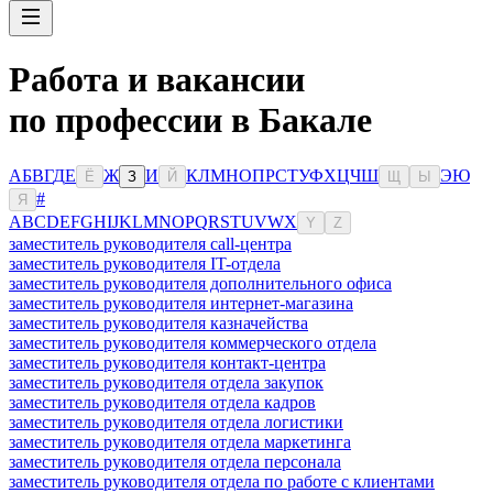
Работа и вакансии
по профессии в Бакале
А
Б
В
Г
Д
Е
Ж
И
К
Л
М
Н
О
П
Р
С
Т
У
Ф
Х
Ц
Ч
Ш
Э
Ю
Ё
З
Й
Щ
Ы
#
Я
A
B
C
D
E
F
G
H
I
J
K
L
M
N
O
P
Q
R
S
T
U
V
W
X
Y
Z
заместитель руководителя call-центра
заместитель руководителя IT-отдела
заместитель руководителя дополнительного офиса
заместитель руководителя интернет-магазина
заместитель руководителя казначейства
заместитель руководителя коммерческого отдела
заместитель руководителя контакт-центра
заместитель руководителя отдела закупок
заместитель руководителя отдела кадров
заместитель руководителя отдела логистики
заместитель руководителя отдела маркетинга
заместитель руководителя отдела персонала
заместитель руководителя отдела по работе с клиентами