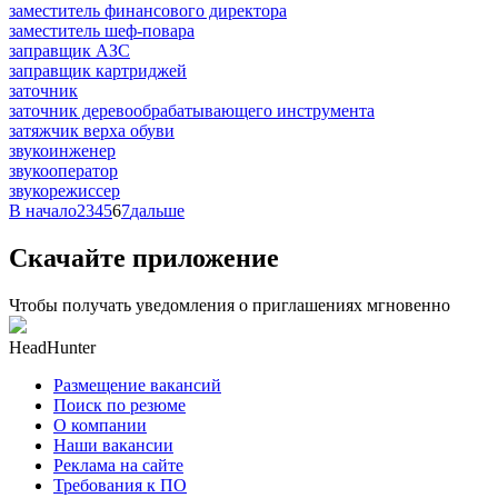
заместитель финансового директора
заместитель шеф-повара
заправщик АЗС
заправщик картриджей
заточник
заточник деревообрабатывающего инструмента
затяжчик верха обуви
звукоинженер
звукооператор
звукорежиссер
В начало
2
3
4
5
6
7
дальше
Скачайте приложение
Чтобы получать уведомления о приглашениях мгновенно
HeadHunter
Размещение вакансий
Поиск по резюме
О компании
Наши вакансии
Реклама на сайте
Требования к ПО