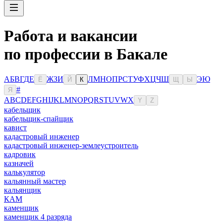
Работа и вакансии
по профессии в Бакале
А
Б
В
Г
Д
Е
Ж
З
И
Л
М
Н
О
П
Р
С
Т
У
Ф
Х
Ц
Ч
Ш
Э
Ю
Ё
Й
К
Щ
Ы
#
Я
A
B
C
D
E
F
G
H
I
J
K
L
M
N
O
P
Q
R
S
T
U
V
W
X
Y
Z
кабельщик
кабельщик-спайщик
кавист
кадастровый инженер
кадастровый инженер-землеустроитель
кадровик
казначей
калькулятор
кальянный мастер
кальянщик
КАМ
каменщик
каменщик 4 разряда