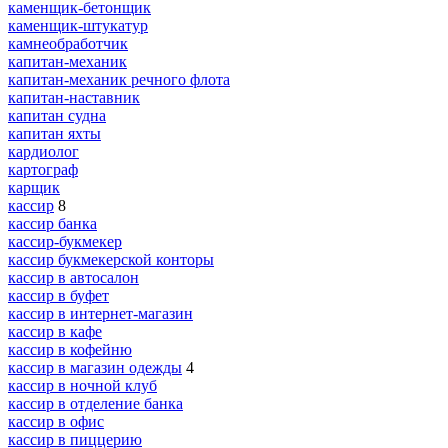
каменщик-бетонщик
каменщик-штукатур
камнеобработчик
капитан-механик
капитан-механик речного флота
капитан-наставник
капитан судна
капитан яхты
кардиолог
картограф
карщик
кассир
8
кассир банка
кассир-букмекер
кассир букмекерской конторы
кассир в автосалон
кассир в буфет
кассир в интернет-магазин
кассир в кафе
кассир в кофейню
кассир в магазин одежды
4
кассир в ночной клуб
кассир в отделение банка
кассир в офис
кассир в пиццерию