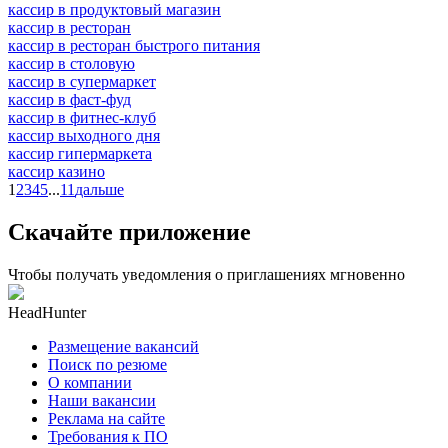
кассир в продуктовый магазин
кассир в ресторан
кассир в ресторан быстрого питания
кассир в столовую
кассир в супермаркет
кассир в фаст-фуд
кассир в фитнес-клуб
кассир выходного дня
кассир гипермаркета
кассир казино
1
2
3
4
5
...
11
дальше
Скачайте приложение
Чтобы получать уведомления о приглашениях мгновенно
HeadHunter
Размещение вакансий
Поиск по резюме
О компании
Наши вакансии
Реклама на сайте
Требования к ПО