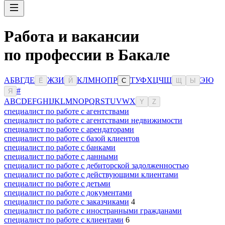
Работа и вакансии
по профессии в Бакале
А
Б
В
Г
Д
Е
Ж
З
И
К
Л
М
Н
О
П
Р
Т
У
Ф
Х
Ц
Ч
Ш
Э
Ю
Ё
Й
С
Щ
Ы
#
Я
A
B
C
D
E
F
G
H
I
J
K
L
M
N
O
P
Q
R
S
T
U
V
W
X
Y
Z
специалист по работе с агентствами
специалист по работе с агентствами недвижимости
специалист по работе с арендаторами
специалист по работе с базой клиентов
специалист по работе с банками
специалист по работе с данными
специалист по работе с дебиторской задолженностью
специалист по работе с действующими клиентами
специалист по работе с детьми
специалист по работе с документами
специалист по работе с заказчиками
4
специалист по работе с иностранными гражданами
специалист по работе с клиентами
6