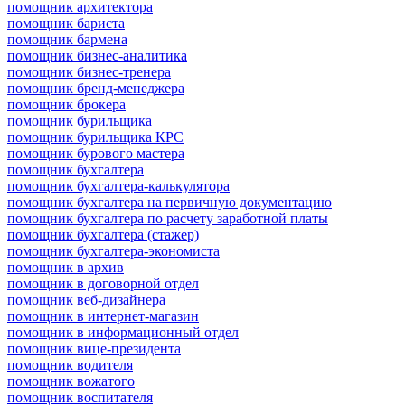
помощник архитектора
помощник бариста
помощник бармена
помощник бизнес-аналитика
помощник бизнес-тренера
помощник бренд-менеджера
помощник брокера
помощник бурильщика
помощник бурильщика КРС
помощник бурового мастера
помощник бухгалтера
помощник бухгалтера-калькулятора
помощник бухгалтера на первичную документацию
помощник бухгалтера по расчету заработной платы
помощник бухгалтера (стажер)
помощник бухгалтера-экономиста
помощник в архив
помощник в договорной отдел
помощник веб-дизайнера
помощник в интернет-магазин
помощник в информационный отдел
помощник вице-президента
помощник водителя
помощник вожатого
помощник воспитателя