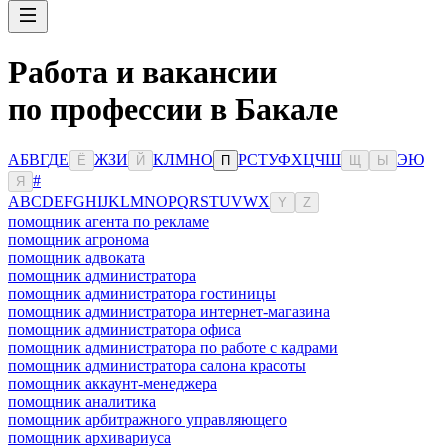
Работа и вакансии
по профессии в Бакале
А
Б
В
Г
Д
Е
Ж
З
И
К
Л
М
Н
О
Р
С
Т
У
Ф
Х
Ц
Ч
Ш
Э
Ю
Ё
Й
П
Щ
Ы
#
Я
A
B
C
D
E
F
G
H
I
J
K
L
M
N
O
P
Q
R
S
T
U
V
W
X
Y
Z
помощник агента по рекламе
помощник агронома
помощник адвоката
помощник администратора
помощник администратора гостиницы
помощник администратора интернет-магазина
помощник администратора офиса
помощник администратора по работе с кадрами
помощник администратора салона красоты
помощник аккаунт-менеджера
помощник аналитика
помощник арбитражного управляющего
помощник архивариуса