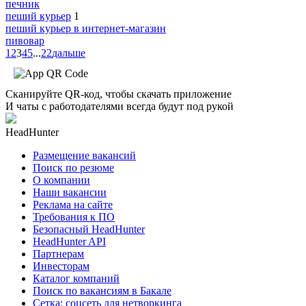
печник
пеший курьер
1
пеший курьер в интернет-магазин
пивовар
1
2
3
4
5
...
22
дальше
Сканируйте QR-код, чтобы скачать приложение
И чаты с работодателями всегда будут под рукой
HeadHunter
Размещение вакансий
Поиск по резюме
О компании
Наши вакансии
Реклама на сайте
Требования к ПО
Безопасный HeadHunter
HeadHunter API
Партнерам
Инвесторам
Каталог компаний
Поиск по вакансиям в Бакале
Сетка: соцсеть для нетворкинга