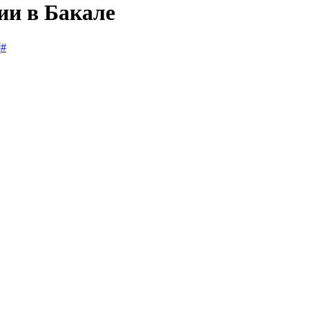
ии в Бакале
#