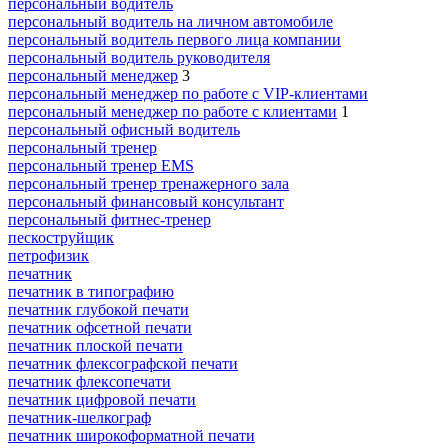
персональный водитель
персональный водитель на личном автомобиле
персональный водитель первого лица компании
персональный водитель руководителя
персональный менеджер
3
персональный менеджер по работе с VIP-клиентами
персональный менеджер по работе с клиентами
1
персональный офисный водитель
персональный тренер
персональный тренер EMS
персональный тренер тренажерного зала
персональный финансовый консультант
персональный фитнес-тренер
пескоструйщик
петрофизик
печатник
печатник в типографию
печатник глубокой печати
печатник офсетной печати
печатник плоской печати
печатник флексографской печати
печатник флексопечати
печатник цифровой печати
печатник-шелкограф
печатник широкоформатной печати