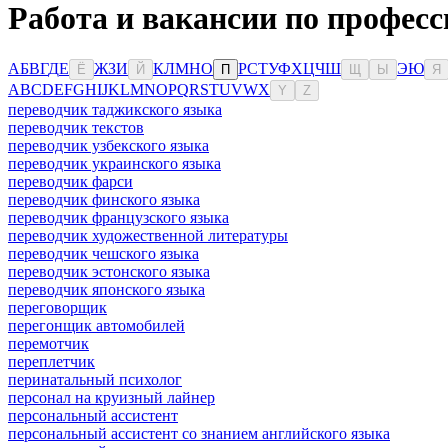
Работа и вакансии по професс
А
Б
В
Г
Д
Е
Ж
З
И
К
Л
М
Н
О
Р
С
Т
У
Ф
Х
Ц
Ч
Ш
Э
Ю
Ё
Й
П
Щ
Ы
Я
A
B
C
D
E
F
G
H
I
J
K
L
M
N
O
P
Q
R
S
T
U
V
W
X
Y
Z
переводчик таджикского языка
переводчик текстов
переводчик узбекского языка
переводчик украинского языка
переводчик фарси
переводчик финского языка
переводчик французского языка
переводчик художественной литературы
переводчик чешского языка
переводчик эстонского языка
переводчик японского языка
переговорщик
перегонщик автомобилей
перемотчик
переплетчик
перинатальный психолог
персонал на круизный лайнер
персональный ассистент
персональный ассистент со знанием английского языка