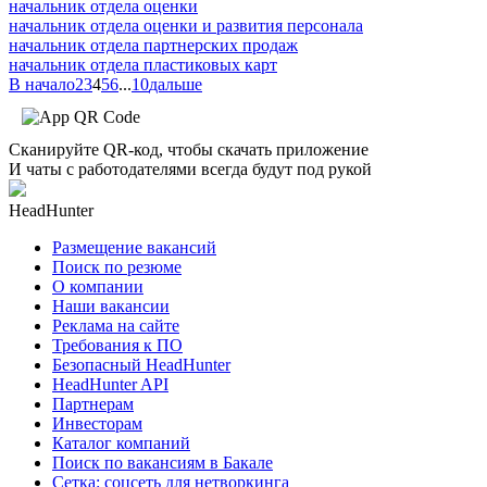
начальник отдела оценки
начальник отдела оценки и развития персонала
начальник отдела партнерских продаж
начальник отдела пластиковых карт
В начало
2
3
4
5
6
...
10
дальше
Сканируйте QR-код, чтобы скачать приложение
И чаты с работодателями всегда будут под рукой
HeadHunter
Размещение вакансий
Поиск по резюме
О компании
Наши вакансии
Реклама на сайте
Требования к ПО
Безопасный HeadHunter
HeadHunter API
Партнерам
Инвесторам
Каталог компаний
Поиск по вакансиям в Бакале
Сетка: соцсеть для нетворкинга