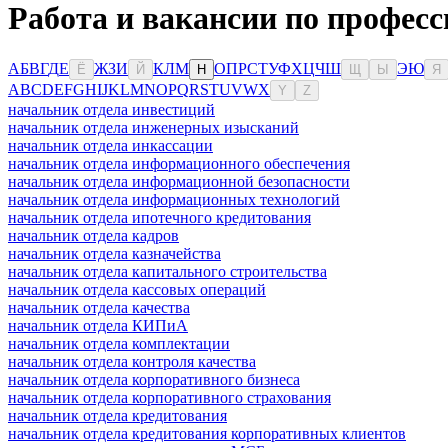
Работа и вакансии по професс
А
Б
В
Г
Д
Е
Ж
З
И
К
Л
М
О
П
Р
С
Т
У
Ф
Х
Ц
Ч
Ш
Э
Ю
Ё
Й
Н
Щ
Ы
Я
A
B
C
D
E
F
G
H
I
J
K
L
M
N
O
P
Q
R
S
T
U
V
W
X
Y
Z
начальник отдела инвестиций
начальник отдела инженерных изысканий
начальник отдела инкассации
начальник отдела информационного обеспечения
начальник отдела информационной безопасности
начальник отдела информационных технологий
начальник отдела ипотечного кредитования
начальник отдела кадров
начальник отдела казначейства
начальник отдела капитального строительства
начальник отдела кассовых операций
начальник отдела качества
начальник отдела КИПиА
начальник отдела комплектации
начальник отдела контроля качества
начальник отдела корпоративного бизнеса
начальник отдела корпоративного страхования
начальник отдела кредитования
начальник отдела кредитования корпоративных клиентов