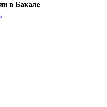
ии в Бакале
#