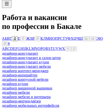
Работа и вакансии
по профессии в Бакале
А
Б
В
Г
Е
Ж
З
И
К
Л
М
Н
О
П
Р
С
Т
У
Ф
Х
Ц
Ч
Ш
Э
Ю
Д
Ё
Й
Щ
Ы
#
Я
A
B
C
D
E
F
G
H
I
J
K
L
M
N
O
P
Q
R
S
T
U
V
W
X
Y
Z
дизайнер-консультант
дизайнер-консультант в салон штор
дизайнер-консультант кухни
дизайнер-консультант мебели
дизайнер контент-менеджер
дизайнер-копирайтер
дизайнер корпусной мебели
дизайнер кухни
дизайнер машинной вышивки
дизайнер мебели
дизайнер мебели и интерьера
дизайнер-мерчендайзер
дизайнер мобильных интерфейсов