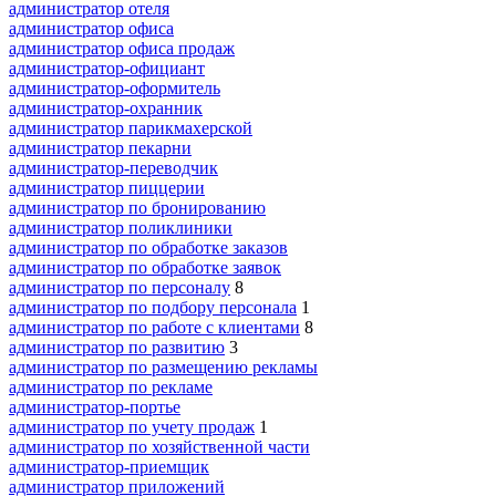
администратор отеля
администратор офиса
администратор офиса продаж
администратор-официант
администратор-оформитель
администратор-охранник
администратор парикмахерской
администратор пекарни
администратор-переводчик
администратор пиццерии
администратор по бронированию
администратор поликлиники
администратор по обработке заказов
администратор по обработке заявок
администратор по персоналу
8
администратор по подбору персонала
1
администратор по работе с клиентами
8
администратор по развитию
3
администратор по размещению рекламы
администратор по рекламе
администратор-портье
администратор по учету продаж
1
администратор по хозяйственной части
администратор-приемщик
администратор приложений