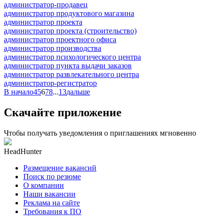
администратор-продавец
администратор продуктового магазина
администратор проекта
администратор проекта (строительство)
администратор проектного офиса
администратор производства
администратор психологического центра
администратор пункта выдачи заказов
администратор развлекательного центра
администратор-регистратор
В начало
4
5
6
7
8
...
13
дальше
Скачайте приложение
Чтобы получать уведомления о приглашениях мгновенно
HeadHunter
Размещение вакансий
Поиск по резюме
О компании
Наши вакансии
Реклама на сайте
Требования к ПО