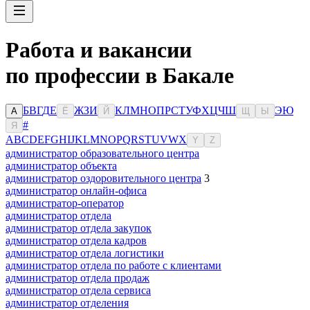
Работа и вакансии
по профессии в Бакале
Б
В
Г
Д
Е
Ж
З
И
К
Л
М
Н
О
П
Р
С
Т
У
Ф
Х
Ц
Ч
Ш
Э
Ю
А
Ё
Й
Щ
Ы
#
Я
A
B
C
D
E
F
G
H
I
J
K
L
M
N
O
P
Q
R
S
T
U
V
W
X
Y
Z
администратор образовательного центра
администратор объекта
администратор оздоровительного центра
3
администратор онлайн-офиса
администратор-оператор
администратор отдела
администратор отдела закупок
администратор отдела кадров
администратор отдела логистики
администратор отдела по работе с клиентами
администратор отдела продаж
администратор отдела сервиса
администратор отделения