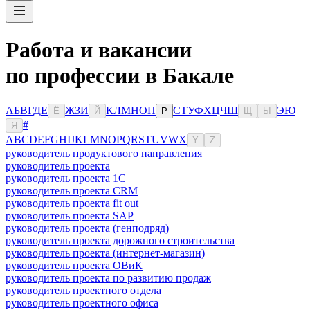
Работа и вакансии
по профессии в Бакале
А
Б
В
Г
Д
Е
Ж
З
И
К
Л
М
Н
О
П
С
Т
У
Ф
Х
Ц
Ч
Ш
Э
Ю
Ё
Й
Р
Щ
Ы
#
Я
A
B
C
D
E
F
G
H
I
J
K
L
M
N
O
P
Q
R
S
T
U
V
W
X
Y
Z
руководитель продуктового направления
руководитель проекта
руководитель проекта 1C
руководитель проекта CRM
руководитель проекта fit out
руководитель проекта SAP
руководитель проекта (генподряд)
руководитель проекта дорожного строительства
руководитель проекта (интернет-магазин)
руководитель проекта ОВиК
руководитель проекта по развитию продаж
руководитель проектного отдела
руководитель проектного офиса