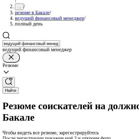
/
/
...
резюме в Бакале
/
ведущий финансовый менеджер
/
полный день
ведущий финансовый менеджер
Резюме
Найти
Резюме соискателей на должн
Бакале
Чтобы видеть все резюме, зарегистрируйтесь
После регистрации покажем ещё 2 и откроем фото