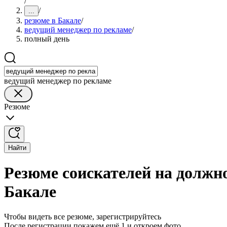
/
/
...
резюме в Бакале
/
ведущий менеджер по рекламе
/
полный день
ведущий менеджер по рекламе
Резюме
Найти
Резюме соискателей на должн
Бакале
Чтобы видеть все резюме, зарегистрируйтесь
После регистрации покажем ещё 1 и откроем фото