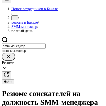
Поиск сотрудников в Бакале
/
/
...
резюме в Бакале
/
SMM-менеджер
/
полный день
smm-менеджер
Резюме
Найти
Резюме соискателей на
должность SMM-менеджера