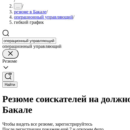
/
/
...
резюме в Бакале
/
операционный управляющий
/
гибкий график
операционный управляющий
Резюме
Найти
Резюме соискателей на должн
Бакале
Чтобы видеть все резюме, зарегистрируйтесь
После регистрации покажем ещё 7 и откроем фото