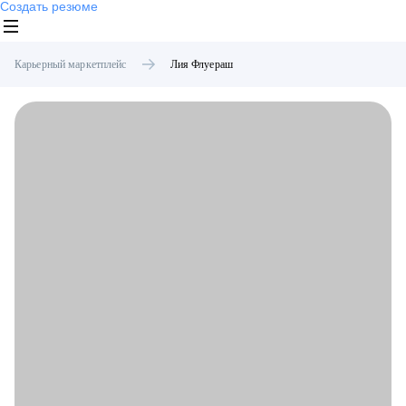
Создать резюме
Карьерный маркетплейс
Лия
Флуераш