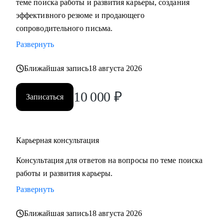
теме поиска работы и развития карьеры, создания
сложные вопросы.
эффективного резюме и продающего
• Анализировать воронку поиска на каждом этапе,
сопроводительного письма.
использовать разные каналы поиска.
Развернуть
Кому могу помочь:
Ближайшая запись
18 августа 2026
Буду полезна специалистам, экспертам, топ-менеджерам
среднего звена
10 000
₽
Записаться
при смене деятельности, перерыве в карьере, в том числе
продолжительный, поиске первой работы в таких сферах
как:
Карьерная консультация
• Административный персонал
• Управление персоналом
Консультация для ответов на вопросы по теме поиска
• Страхование
работы и развития карьеры.
• Продажи / Услуги
Развернуть
• Информационные технологии
Ближайшая запись
18 августа 2026
Мой подход в работе – не делаю за вас, делаю вместе с