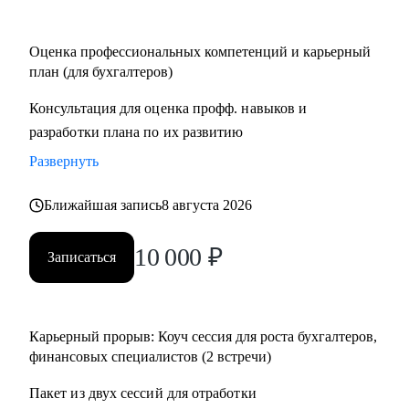
Кому могу помочь:
Оценка профессиональных компетенций и карьерный
• Финансовым директорам, желающим выйти на
план (для бухгалтеров)
качественно иной уровень дохода.
Консультация для оценка профф. навыков и
• Бухгалтерам, которые хотят вырасти до главбуха.
разработки плана по их развитию
• Главным бухгалтерам, которые "засиделись на одном
месте".
Развернуть
• Финансовым менеджерам, аналитикам, методологам и
налоговым консультантам.
Ближайшая запись
8 августа 2026
10 000
₽
Записаться
Карьерный прорыв: Коуч сессия для роста бухгалтеров,
финансовых специалистов (2 встречи)
Пакет из двух сессий для отработки