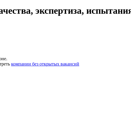
чества, экспертиза, испытани
оне.
треть
компании без открытых вакансий