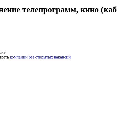
ение телепрограмм, кино (каб
оне.
треть
компании без открытых вакансий