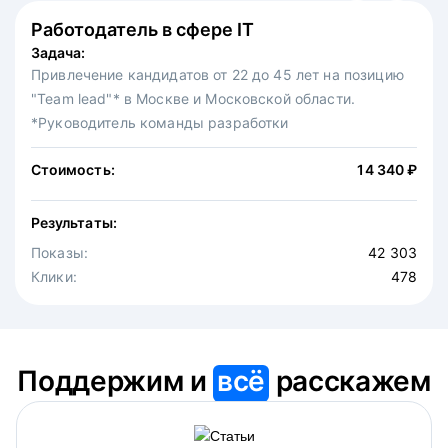
Работодатель в сфере IT
Федеральная сеть ресторанов
Задача:
Задача:
Привлечение кандидатов от 22 до 45 лет на позицию
Привлечение на вакансию официантов в московскую
"Team lead"* в Москве и Московской области.
точку известной федеральной сети ресторанов.
*Руководитель команды разработки
Стоимость:
30 875 ₽
Стоимость:
14 340 ₽
Результаты:
Результаты:
Показы:
4 646
Показы:
Клики:
42 303
475
Клики:
478
Поддержим и
всё
расскажем