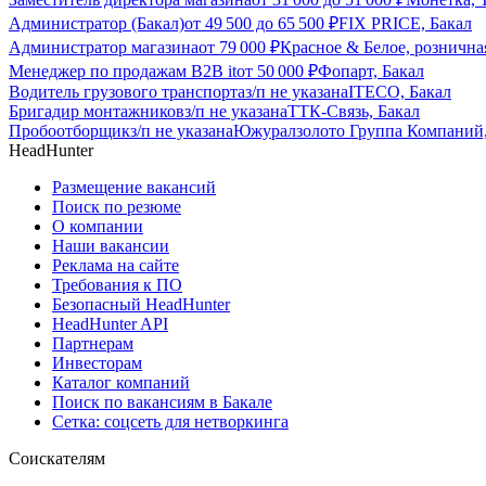
Администратор (Бакал)
от
49 500
до
65 500
₽
FIX PRICE, Бакал
Администратор магазина
от
79 000
₽
Красное & Белое, розничная
Менеджер по продажам B2B it
от
50 000
₽
Фопарт, Бакал
Водитель грузового транспорта
з/п не указана
ITECO, Бакал
Бригадир монтажников
з/п не указана
ТТК-Связь, Бакал
Пробоотборщик
з/п не указана
Южуралзолото Группа Компаний,
HeadHunter
Размещение вакансий
Поиск по резюме
О компании
Наши вакансии
Реклама на сайте
Требования к ПО
Безопасный HeadHunter
HeadHunter API
Партнерам
Инвесторам
Каталог компаний
Поиск по вакансиям в Бакале
Сетка: соцсеть для нетворкинга
Соискателям