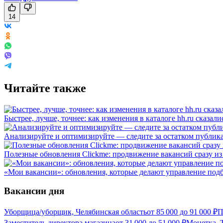
14
Читайте также
Быстрее, лучше, точнее: как изменения в каталоге hh.ru сказал
Анализируйте и оптимизируйте — следите за остатком публика
Полезные обновления Clickme: продвижение вакансий сразу из 
«Мои вакансии»: обновления, которые делают управление под
Вакансии дня
Уборщица/уборщик, Челябинская область
от
85 000
до
91 000
₽
П
Заместитель директора магазина
от
31 000
до
51 000
₽
Монетка, Т