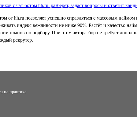
том от hh.ru позволяет успешно справляться с массовым наймом 
рживать индекс вежливости не ниже 90%. Растёт и качество най
ении планов по подбору. При этом авторазбор не требует допо
аждый рекрутер.
ru на практике