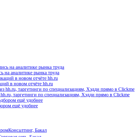
ись на аналитике рынка труда
ций в новом отчёте hh.ru
hh.ru, таргетинги по специализациям, Хэдди прямо в Clickme
бором ещё удобнее
ромКонсалтинг, Бакал
орговая сеть, Бакал