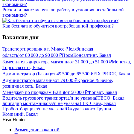
Риск или шанс: менять ли работу в условиях нестабильной
экономики?
Как бесплатно обучиться востребованной профессии?
Вакансии дня
Транспортировщик в г. Миасс (Челябинская
область)
от
80 000
до
90 000
₽
ПромКонсалтинг, Бакал
Заместитель директора магазина
от
31 000
до
51 000
₽
Монетка,
Торговая сеть, Бакал
Администратор (Бакал)
от
49 500
до
65 500
₽
FIX PRICE, Бакал
Администратор магазина
от
79 000
₽
Красное & Белое,
розничная сеть, Бакал
Менеджер по продажам B2B it
от
50 000
₽
Фопарт, Бакал
Водитель грузового транспорта
з/п не указана
ITECO, Бакал
Бригадир монтажников
з/п не указана
ТТК-Связь, Бакал
Пробоотборщик
з/п не указана
Южуралзолото Группа
Компаний, Бакал
HeadHunter
Размещение вакансий