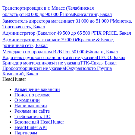
Транспортировщик в г. Миасс (Челябинская
область)
от
80 000
до
90 000
₽
ПромКонсалтинг, Бакал
Заместитель директора магазина
от
31 000
до
51 000
₽
Монетка,
Торговая сеть, Бакал
Администратор (Бакал)
от
49 500
до
65 500
₽
FIX PRICE, Бакал
Администратор магазина
от
79 000
₽
Красное & Белое,
розничная сеть, Бакал
Менеджер по продажам B2B it
от
50 000
₽
Фопарт, Бакал
Водитель грузового транспорта
з/п не указана
ITECO, Бакал
Бригадир монтажников
з/п не указана
ТТК-Связь, Бакал
Пробоотборщик
з/п не указана
Южуралзолото Группа
Компаний, Бакал
HeadHunter
Размещение вакансий
Поиск по резюме
О компании
Наши вакансии
Реклама на сайте
Требования к ПО
Безопасный HeadHunter
HeadHunter API
Партнерам