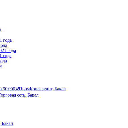
года
1 года
да
о
90 000
₽
ПромКонсалтинг, Бакал
орговая сеть, Бакал
 Бакал