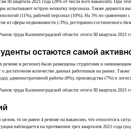
м III квартала 2021 года (28% от числа всех вакансий). При э
йлеры испытывают острую нехватку персонала. Также держится вы
нологий (11%), рабочий персонал (10%). На 3% по сравнению с 
ов из сферы недвижимости (-3%), ресторанно-гостиничного бизн
уденты остаются самой активно
 всех резюме в регионе) были размещены студентами и начинающи
рит о достаточном количестве данных работников на рынке. Такж
да), административной работы (8%), производства (7%) и логис
ий
в целом, то он равен 4 резюме на вакансию, что относится к си
туация наблюдается на протяжении трех кварталов 2021 года (по