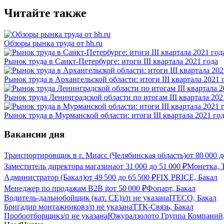
Читайте также
Обзоры рынка труда от hh.ru
Рынок труда в Санкт-Петербурге: итоги III квартала 2021 года
Рынок труда в Архангельской области: итоги III квартала 2021 
Рынок труда Ленинградской области по итогам III квартала 202
Рынок труда в Мурманской области: итоги III квартала 2021 го
Вакансии дня
Транспортировщик в г. Миасс (Челябинская область)
от
80 000
д
Заместитель директора магазина
от
31 000
до
51 000
₽
Монетка, Т
Администратор (Бакал)
от
49 500
до
65 500
₽
FIX PRICE, Бакал
Менеджер по продажам B2B it
от
50 000
₽
Фопарт, Бакал
Водитель-дальнобойщик (кат. CE)
з/п не указана
ITECO, Бакал
Бригадир монтажников
з/п не указана
ТТК-Связь, Бакал
Пробоотборщик
з/п не указана
Южуралзолото Группа Компаний,